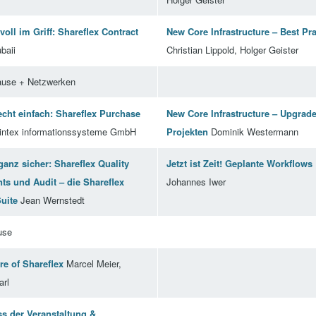
voll im Griff: Shareflex Contract
New Core Infrastructure – Best Pra
baii
Christian Lippold, Holger Geister
ause + Netzwerken
echt einfach: Shareflex Purchase
New Core Infrastructure – Upgrade
intex informationssysteme GmbH
Projekten
Dominik Westermann
ganz sicher: Shareflex Quality
Jetzt ist Zeit! Geplante Workflows
s und Audit – die Shareflex
Johannes Iwer
Suite
Jean Wernstedt
use
re of Shareflex
Marcel Meier,
arl
s der Veranstaltung &