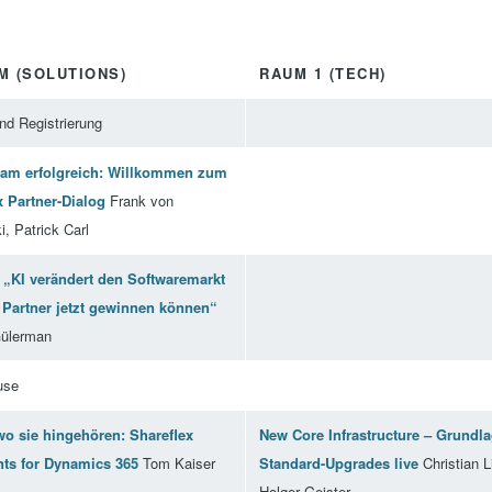
M (SOLUTIONS)
RAUM 1 (TECH)
nd Registrierung
am erfolgreich: Willkommen zum
x Partner-Dialog
Frank von
i, Patrick Carl
 „KI verändert den Softwaremarkt
Partner jetzt gewinnen können“
Gülerman
use
wo sie hingehören: Shareflex
New Core Infrastructure – Grundl
ts for Dynamics 365
Tom Kaiser
Standard-Upgrades live
Christian L
Holger Geister