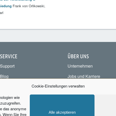
hiedung
Frank von Orlikowski,
arl
SERVICE
ÜBER UNS
Support
Unternehmen
Blog
Jobs und Karriere
Cookie-Einstellungen verwalten
Business-Wiki
Partner werden
Referenzen
Newsletter
nologien wie
zuzugreifen.
Downloads
Code of Conduct
wie das anonyme
Alle akzeptieren
n. Wenn Sie Ihre