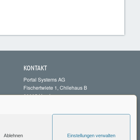
KONTAKT
Portal Systems AG
Fischertwiete 1, Chilehaus B
20095 Hamburg
Tel.:
+49 40 226040-00
info[at]portalsystems.de
Kontaktformular
Ablehnen
Einstellungen verwalten