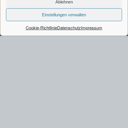
Code of Conduct
Ablehnen
Cookie-Richtlinie
Einstellungen verwalten
Cookie-Richtlinie
Datenschutz
Impressum
KONTAKT
Portal Systems AG
Fischertwiete 1, Chilehaus B
20095 Hamburg
Tel.:
+49 40 226040-00
info[at]portalsystems.de
Kontaktformular
© Portal Systems AG 2026