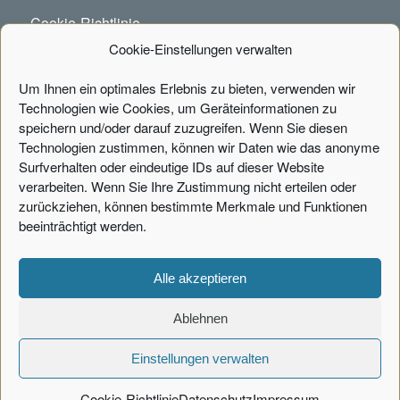
Cookie-Richtlinie
Cookie-Einstellungen verwalten
Um Ihnen ein optimales Erlebnis zu bieten, verwenden wir
KONTAKT
Technologien wie Cookies, um Geräteinformationen zu
speichern und/oder darauf zuzugreifen. Wenn Sie diesen
Portal Systems AG
Technologien zustimmen, können wir Daten wie das anonyme
Fischertwiete 1, Chilehaus B
Surfverhalten oder eindeutige IDs auf dieser Website
verarbeiten. Wenn Sie Ihre Zustimmung nicht erteilen oder
20095 Hamburg
zurückziehen, können bestimmte Merkmale und Funktionen
Tel.:
+49 40 226040-00
beeinträchtigt werden.
info[at]portalsystems.de
Alle akzeptieren
Kontaktformular
Ablehnen
Einstellungen verwalten
© Portal Systems AG 2026
Cookie-Richtlinie
Datenschutz
Impressum