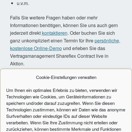
u.v.m.
Falls Sie weitere Fragen haben oder mehr
Informationen benötigen, können Sie uns auch gern
jederzeit direkt
kontaktieren
. Oder buchen Sie sich
ganz unkompliziert einen Termin für Ihre
persönliche,
kostenlose Online-Demo
und erleben Sie das
Vertragsmanagement Shareflex Contract live in
Aktion.
Cookie-Einstellungen verwalten
KOSTENLOSEN PRODUKTGUIDE
Um Ihnen ein optimales Erlebnis zu bieten, verwenden wir
SHAREFLEX CONTRACT
Technologien wie Cookies, um Geräteinformationen zu
ANFORDERN
speichern und/oder darauf zuzugreifen. Wenn Sie diesen
Technologien zustimmen, können wir Daten wie das anonyme
Surfverhalten oder eindeutige IDs auf dieser Website
Füllen Sie einfach das Formular aus und
verarbeiten. Wenn Sie Ihre Zustimmung nicht erteilen oder
zurückziehen, können bestimmte Merkmale und Funktionen
innerhalb einer Minute erhalten Sie eine E-Mail